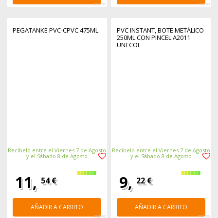
363733
363693
PEGATANKE PVC-CPVC 475ML
PVC INSTANT, BOTE METÁLICO
250ML CON PINCEL A2011
UNECOL
Recíbelo entre el Viernes 7 de Agosto
Recíbelo entre el Viernes 7 de Agosto
y el Sábado 8 de Agosto
y el Sábado 8 de Agosto
11,
9,
54 €
22 €
AÑADIR A CARRITO
AÑADIR A CARRITO
363692
363726