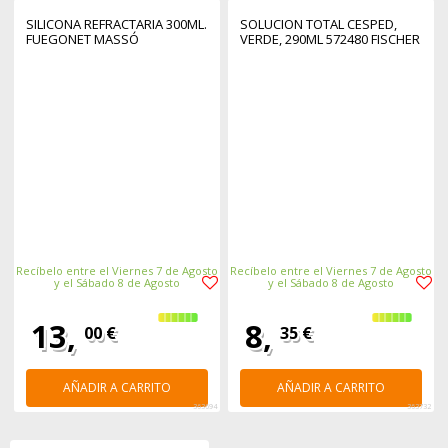
SILICONA REFRACTARIA 300ML.
SOLUCION TOTAL CESPED,
FUEGONET MASSÓ
VERDE, 290ML 572480 FISCHER
Recíbelo entre el Viernes 7 de Agosto
Recíbelo entre el Viernes 7 de Agosto
y el Sábado 8 de Agosto
y el Sábado 8 de Agosto
13,
8,
00 €
35 €
AÑADIR A CARRITO
AÑADIR A CARRITO
363694
363732