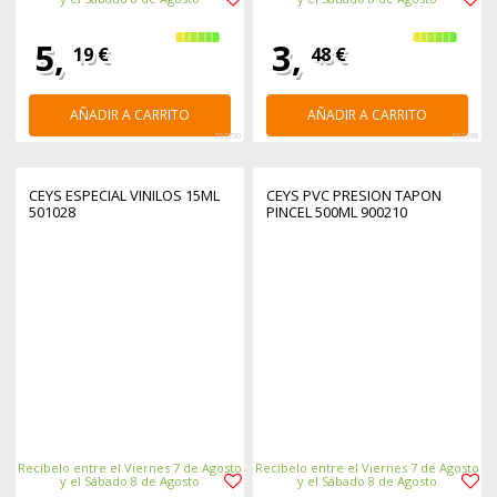
5,
3,
19 €
48 €
AÑADIR A CARRITO
AÑADIR A CARRITO
363700
363698
CEYS ESPECIAL VINILOS 15ML
CEYS PVC PRESION TAPON
501028
PINCEL 500ML 900210
Recíbelo entre el Viernes 7 de Agosto
Recíbelo entre el Viernes 7 de Agosto
y el Sábado 8 de Agosto
y el Sábado 8 de Agosto