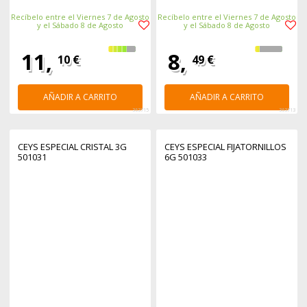
Recíbelo entre el Viernes 7 de Agosto
Recíbelo entre el Viernes 7 de Agosto
y el Sábado 8 de Agosto
y el Sábado 8 de Agosto
11,
8,
10 €
49 €
AÑADIR A CARRITO
AÑADIR A CARRITO
363715
363713
CEYS ESPECIAL CRISTAL 3G
CEYS ESPECIAL FIJATORNILLOS
501031
6G 501033