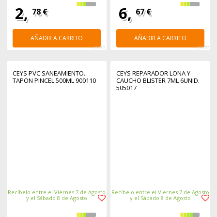
2,
6,
78 €
67 €
AÑADIR A CARRITO
AÑADIR A CARRITO
363705
363707
CEYS PVC SANEAMIENTO.
CEYS REPARADOR LONA Y
TAPON PINCEL 500ML 900110
CAUCHO BLISTER 7ML 6UNID.
505017
Recíbelo entre el Viernes 7 de Agosto
Recíbelo entre el Viernes 7 de Agosto
y el Sábado 8 de Agosto
y el Sábado 8 de Agosto