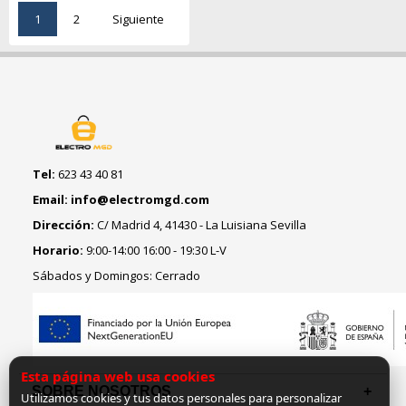
1
2
Siguiente
Tel:
623 43 40 81
Email: info@electromgd.com
Dirección:
C/ Madrid 4, 41430 - La Luisiana Sevilla
Horario:
9:00-14:00 16:00 - 19:30 L-V
Sábados y Domingos: Cerrado
Esta página web usa cookies
SOBRE NOSOTROS
Utilizamos cookies y tus datos personales para personalizar