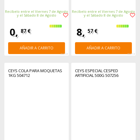
Recíbelo entre el Viernes 7 de Agosto
Recíbelo entre el Viernes 7 de Agosto
y el Sábado 8 de Agosto
y el Sábado 8 de Agosto
0,
8,
87 €
57 €
AÑADIR A CARRITO
AÑADIR A CARRITO
363723
363714
CEYS COLA PARA MOQUETAS
CEYS ESPECIAL CESPED
1KG 504712
ARTIFICIAL 500G 507256