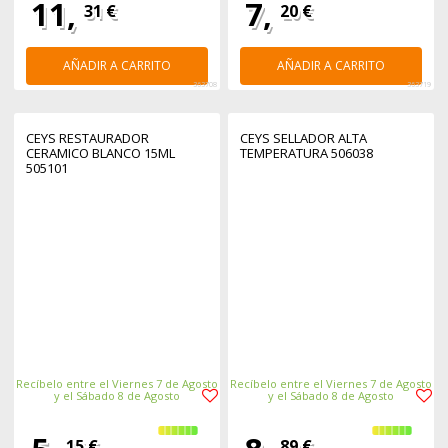
11,
7,
31 €
20 €
AÑADIR A CARRITO
AÑADIR A CARRITO
363708
363719
CEYS RESTAURADOR
CEYS SELLADOR ALTA
CERAMICO BLANCO 15ML
TEMPERATURA 506038
505101
Recíbelo entre el Viernes 7 de Agosto
Recíbelo entre el Viernes 7 de Agosto
y el Sábado 8 de Agosto
y el Sábado 8 de Agosto
15 €
89 €