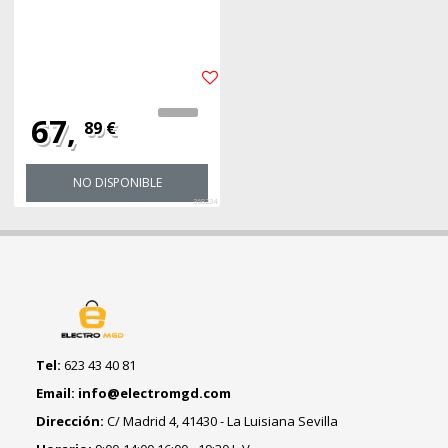
67,
89 €
NO DISPONIBLE
368234
Tel:
623 43 40 81
Email: info@electromgd.com
Dirección:
C/ Madrid 4, 41430 - La Luisiana Sevilla