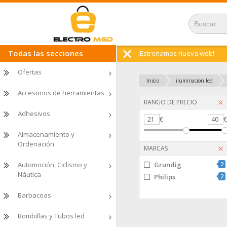
Todas las secciones
¡Estrenamos nueva web!
Ofertas
Inicio
iluminacion led
Accesorios de herramientas
RANGO DE PRECIO
Adhesivos
21
€
40
Almacenamiento y
Ordenación
MARCAS
Automoción, Ciclismo y
Grundig
2
Náutica
Philips
2
Barbacoas
Bombillas y Tubos led