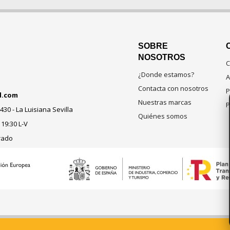
SOBRE
NOSOTROS
C
¿Donde estamos?
A
Contacta con nosotros
P
d.com
Nuestras marcas
P
430 - La Luisiana Sevilla
Quiénes somos
 19:30 L-V
rado