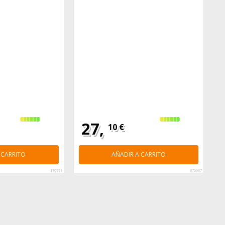
27,
10 €
 CARRITO
AÑADIR A CARRITO
370991
370987