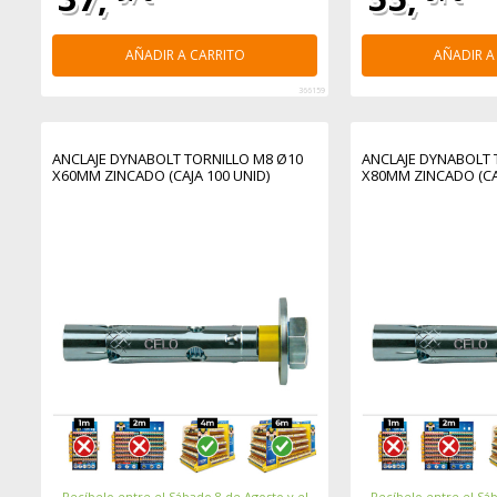
AÑADIR A CARRITO
AÑADIR A
366159
ANCLAJE DYNABOLT TORNILLO M8 Ø10
ANCLAJE DYNABOLT 
X60MM ZINCADO (CAJA 100 UNID)
X80MM ZINCADO (CAJ
Recíbelo entre el Sábado 8 de Agosto y el
Recíbelo entre el Sáb