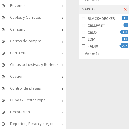
Buzones
escarpias - alcayatas
MARCAS
ganchos y espigas basculantes
Cables y Carretes
BLACK+DECKER
11
grapas
CELLFAST
1
hembrillas
Camping
CELO
398
kits fijacion
EDM
18
material hueco
Carros de compra
FADIX
297
puntas - clavos - grampillones
Cerrajeria
Fischer
138
Ver más
taco quimico / accesorios
Inofix
47
tacos con tornillo
Cintas adhesivas y Burletes
Lapafil
2
tacos de plastico
Rapid
12
tirafondos / madera
Cocción
SPAX
185
tornillo vario
TESA
15
Control de plagas
tornillos metrica
tornillos rosca chapa
Cubos / Cestos ropa
tuercas
varios
Decoracion
Deportes, Pesca y Juegos