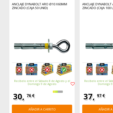
ANCLAJE DYNABOLT ARO Ø10 X60MM
ANCLAJE DYNABOLT
ZINCADO (CAJA 50 UNID)
ZINCADO (CAJA 100 
Recíbelo entre el Sábado 8 de Agosto y el
Recíbelo entre el Sáb
Domingo 9 de Agosto
Domingo 9
30,
37,
76 €
97 €
AÑADIR A CARRITO
AÑADIR A