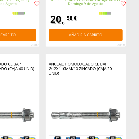
 de Agosto
Domingo 9 de Agosto
20,
58 €
 CARRITO
AÑADIR A CARRITO
366157
366148
DO CE BAP
ANCLAJE HOMOLOGADO CE BAP
DO (CAJA 40 UNID)
Ø12X110MM/10 ZINCADO (CAJA 20
UNID)