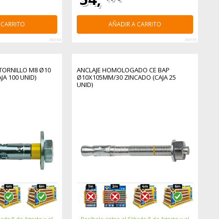
 CARRITO
AÑADIR A CARRITO
366154
366155
TORNILLO M8 Ø10
ANCLAJE HOMOLOGADO CE BAP
A 100 UNID)
Ø10X105MM/30 ZINCADO (CAJA 25
UNID)
ado 8 de Agosto y el
Recíbelo entre el Sábado 8 de Agosto y el