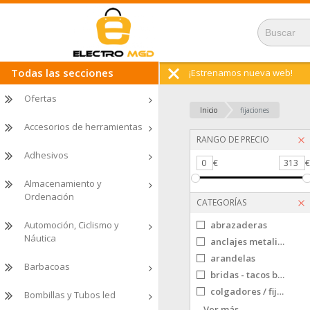
Todas las secciones
¡Estrenamos nueva web!
Ofertas
Inicio
fijaciones
Accesorios de herramientas
RANGO DE PRECIO
Adhesivos
0
€
313
Almacenamiento y
Ordenación
CATEGORÍAS
Automoción, Ciclismo y
abrazaderas
Náutica
anclajes metalicos
arandelas
Barbacoas
bridas - tacos brida
colgadores / fijaciones (con tornillos)
Bombillas y Tubos led
colgadores adhesivos / ventosa
Ver más