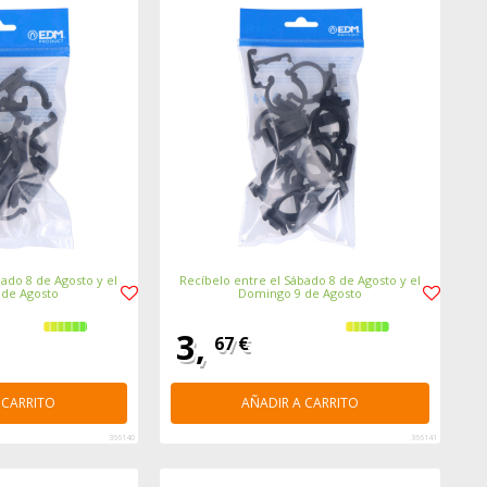
ado 8 de Agosto y el
Recíbelo entre el Sábado 8 de Agosto y el
 de Agosto
Domingo 9 de Agosto
3,
67 €
 CARRITO
AÑADIR A CARRITO
366140
366141