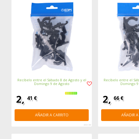
Recíbelo entre el Sábado 8 de Agosto y el
Recíbelo entre el Sáb
Domingo 9 de Agosto
Domingo 9
2,
2,
41 €
66 €
AÑADIR A CARRITO
AÑADIR A
366139