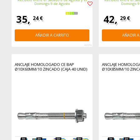
Domingo 9 de Agosto
Domingo 9
35,
42,
24 €
29 €
AÑADIR A CARRITO
AÑADIR A
366156
ANCLAJE HOMOLOGADO CE BAP
ANCLAJE HOMOLOGA
Ø10X60MM/10 ZINCADO (CAJA 40 UNID)
Ø10X85MM/10 ZINCA