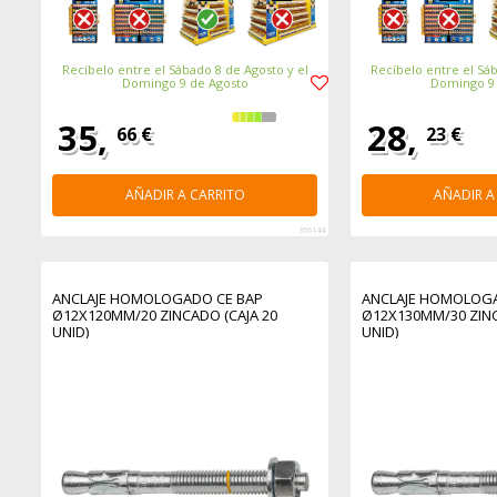
Recíbelo entre el Sábado 8 de Agosto y el
Recíbelo entre el Sáb
Domingo 9 de Agosto
Domingo 9
35,
28,
66 €
23 €
AÑADIR A CARRITO
AÑADIR A
366144
ANCLAJE HOMOLOGADO CE BAP
ANCLAJE HOMOLOGA
Ø12X120MM/20 ZINCADO (CAJA 20
Ø12X130MM/30 ZINC
UNID)
UNID)