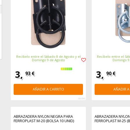
Recíbelo entre el Sábado 8 de Agosto y el
Recíbelo entre el Sáb
Domingo 9 de Agosto
Domingo 9
3,
3,
93 €
90 €
AÑADIR A CARRITO
AÑADIR A
366286
ABRAZADERA NYLON NEGRA PARA
ABRAZADERA NYLON
FERROPLAST M-20 (BOLSA 10 UNID)
FERROPLAST M-25 (B