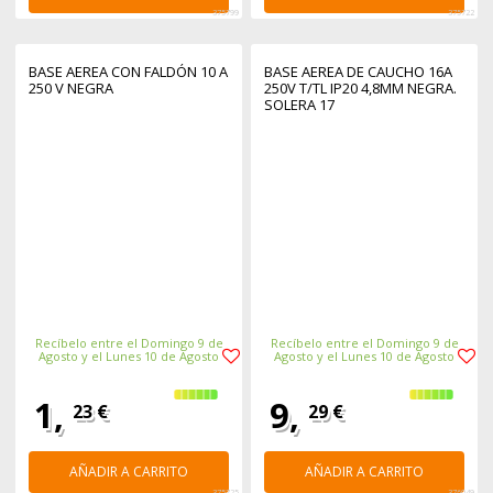
375799
375722
BASE AEREA CON FALDÓN 10 A
BASE AEREA DE CAUCHO 16A
250 V NEGRA
250V T/TL IP20 4,8MM NEGRA.
SOLERA 17
Recíbelo entre el Domingo 9 de
Recíbelo entre el Domingo 9 de
Agosto y el Lunes 10 de Agosto
Agosto y el Lunes 10 de Agosto
1,
9,
23 €
29 €
AÑADIR A CARRITO
AÑADIR A CARRITO
375725
376049