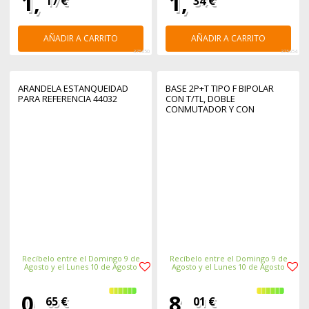
1,
1,
17 €
34 €
AÑADIR A CARRITO
AÑADIR A CARRITO
375650
375654
ARANDELA ESTANQUEIDAD
BASE 2P+T TIPO F BIPOLAR
PARA REFERENCIA 44032
CON T/TL, DOBLE
CONMUTADOR Y CON
OBTURADOR SUPERFICIE
MURAL 148 X 72 X 42 MM
Recíbelo entre el Domingo 9 de
Recíbelo entre el Domingo 9 de
Agosto y el Lunes 10 de Agosto
Agosto y el Lunes 10 de Agosto
0,
8,
65 €
01 €