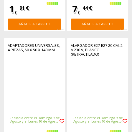
1,
7,
91 €
44 €
AÑADIR A CARRITO
AÑADIR A CARRITO
375704
375819
ADAPTADORES UNIVERSALES,
ALARGADOR E27-E27 20 CM, 2
4 PIEZAS, 50 X 50 X 140 MM
A 230 V, BLANCO
(RETRACTILADO)
Recíbelo entre el Domingo 9 de
Recíbelo entre el Domingo 9 de
Agosto y el Lunes 10 de Agosto
Agosto y el Lunes 10 de Agosto