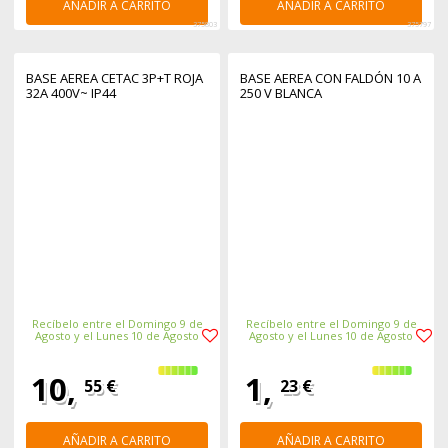
AÑADIR A CARRITO
AÑADIR A CARRITO
375803
375797
BASE AEREA CETAC 3P+T ROJA
BASE AEREA CON FALDÓN 10 A
32A 400V~ IP44
250 V BLANCA
Recíbelo entre el Domingo 9 de
Recíbelo entre el Domingo 9 de
Agosto y el Lunes 10 de Agosto
Agosto y el Lunes 10 de Agosto
10,
1,
55 €
23 €
AÑADIR A CARRITO
AÑADIR A CARRITO