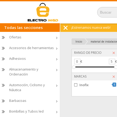
Todas las secciones
¡Estrenamos nueva web!
Ofertas
Inicio
material de instalacio
Accesorios de herramientas
RANGO DE PRECIO
Adhesivos
0
€
5
Almacenamiento y
Ordenación
MARCAS
Automoción, Ciclismo y
Inofix
1
Náutica
Barbacoas
Bombillas y Tubos led