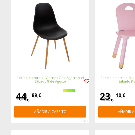
Recíbelo entre el Viernes 7 de Agosto y el
Recíbelo entre el Vie
Sábado 8 de Agosto
Sábado 8 
44,
23,
89 €
10 €
AÑADIR A CARRITO
AÑADIR A
374862