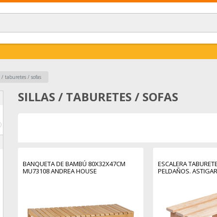
s / taburetes / sofas
SILLAS / TABURETES / SOFAS
€
BANQUETA DE BAMBÚ 80X32X47CM
ESCALERA TABURETE
MU73108 ANDREA HOUSE
PELDAÑOS. ASTIGA