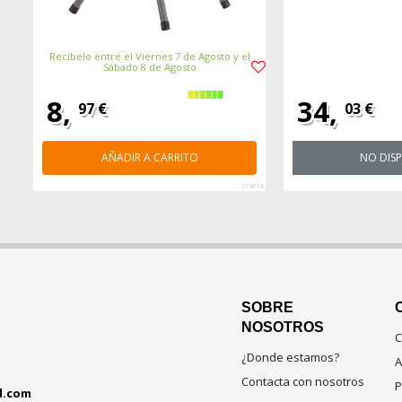
Recíbelo entre el Viernes 7 de Agosto y el
Sábado 8 de Agosto
8,
34,
97 €
03 €
AÑADIR A CARRITO
NO DIS
374874
SOBRE
NOSOTROS
C
¿Donde estamos?
A
Contacta con nosotros
P
d.com