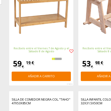
Recíbelo entre el Viernes 7 de Agosto y el
Recíbelo entre el Vie
Sábado 8 de Agosto
Sábado 8 
59,
53,
19 €
98 €
AÑADIR A CARRITO
AÑADIR A
374866
SILLA DE COMEDOR NEGRA COL."TAHO"
SILLA INFANTIL COL
47X53X85CM
32X31.5X50CM