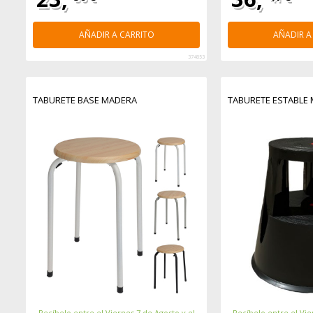
AÑADIR A CARRITO
AÑADIR A
374853
TABURETE BASE MADERA
TABURETE ESTABLE 
Recíbelo entre el Viernes 7 de Agosto y el
Recíbelo entre el Vie