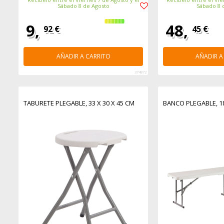
Sábado 8 de Agosto
Sábado 8 
9,
48,
92 €
45 €
AÑADIR A CARRITO
AÑADIR A
374872
TABURETE PLEGABLE, 33 X 30 X 45 CM
BANCO PLEGABLE, 18