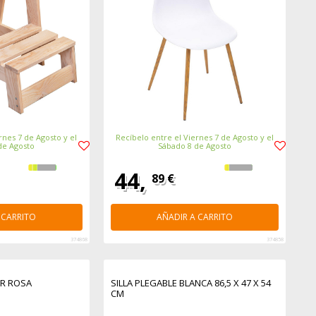
rnes 7 de Agosto y el
Recíbelo entre el Viernes 7 de Agosto y el
de Agosto
Sábado 8 de Agosto
44,
89 €
 CARRITO
AÑADIR A CARRITO
374868
374858
OR ROSA
SILLA PLEGABLE BLANCA 86,5 X 47 X 54
CM