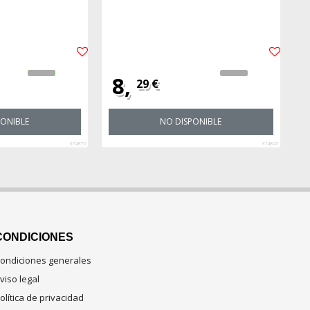
8,
29 €
PONIBLE
NO DISPONIBLE
374875
374845
CONDICIONES
ondiciones generales
viso legal
olítica de privacidad