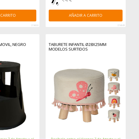
 CARRITO
AÑADIR A CARRITO
374860
374849
MOVIL, NEGRO
TABURETE INFANTIL Ø28X25MM
MODELOS SURTIDOS
rnes 7 de Agosto y el
Recíbelo entre el Viernes 7 de Agosto y el