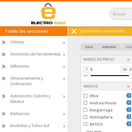
Todas las secciones
¡Estrenamos nueva web!
Ofertas
Inicio
mobiliario
silla
Accesorios de herramientas
RANGO DE PRECIO
Adhesivos
7
€
60
Almacenamiento y
Ordenación
MARCAS
Automoción, Ciclismo y
5five
1
Náutica
Andrea House
1
Astigarraga
1
Barbacoas
Atmosphera
3
BASICS
1
Bombillas y Tubos led
EDM
3
Ver más