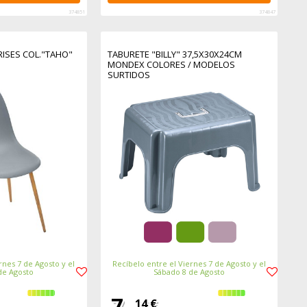
374851
374847
ISES COL."TAHO"
TABURETE "BILLY" 37,5X30X24CM
MONDEX COLORES / MODELOS
SURTIDOS
rnes 7 de Agosto y el
Recíbelo entre el Viernes 7 de Agosto y el
de Agosto
Sábado 8 de Agosto
7,
14 €