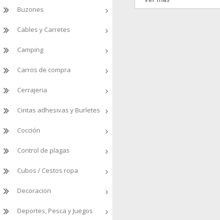
Buzones
Home & Styling
1
Mondex
1
Cables y Carretes
NULL
5
PLABELL
1
Camping
Carros de compra
Cerrajeria
Cintas adhesivas y Burletes
Cocción
Control de plagas
Cubos / Cestos ropa
Decoracion
Deportes, Pesca y Juegos