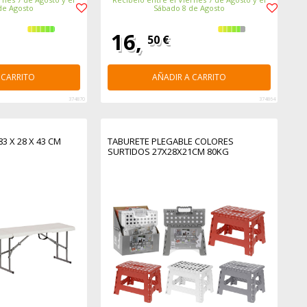
de Agosto
Sábado 8 de Agosto
16,
50 €
 CARRITO
AÑADIR A CARRITO
374870
374864
3 X 28 X 43 CM
TABURETE PLEGABLE COLORES
SURTIDOS 27X28X21CM 80KG