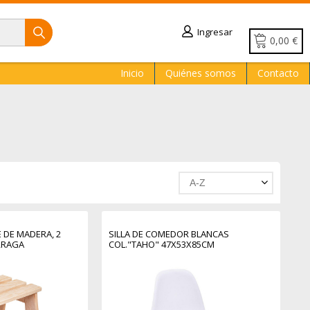
Ingresar
0,00 €
Inicio
Quiénes somos
Contacto
A-Z
 DE MADERA, 2
SILLA DE COMEDOR BLANCAS
RRAGA
COL."TAHO" 47X53X85CM