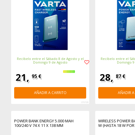
Recíbelo entre el Sábado 8 de Agosto y el
Recíbelo entre el Sáb
Domingo 9 de Agosto
Domingo 9
21,
28,
95 €
87 €
AÑADIR A CARRITO
AÑADIR A
376729
POWER BANK ENERGY 5.000 MAH
WIRELESS POWER BA
100/240 V 74 X 11 X 138 MM
W (HASTA 18 W POR