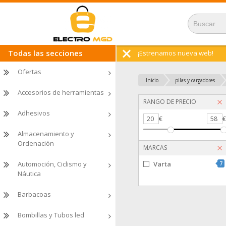
Todas las secciones
¡Estrenamos nueva web!
Ofertas
Inicio
pilas y cargadores
Accesorios de herramientas
RANGO DE PRECIO
Adhesivos
20
€
58
Almacenamiento y
Ordenación
MARCAS
Automoción, Ciclismo y
Varta
7
Náutica
Barbacoas
Bombillas y Tubos led