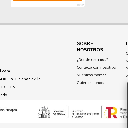
376737
SOBRE
NOSOTROS
C
¿Donde estamos?
A
Contacta con nosotros
P
d.com
Nuestras marcas
P
430 - La Luisiana Sevilla
Quiénes somos
 19:30 L-V
rado